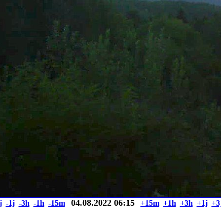
04.08.2022 06:15
j
-1j
-3h
-1h
-15m
+15m
+1h
+3h
+1j
+3