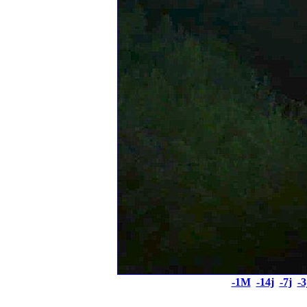
-1M
-14j
-7j
-3