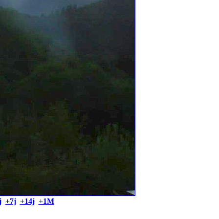
j
+7j
+14j
+1M