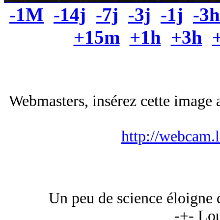
-1M
-14j
-7j
-3j
-1j
-3h
+15m
+1h
+3h
Webmasters, insérez cette image a
http://webcam.
Un peu de science éloigne
-+- Lou