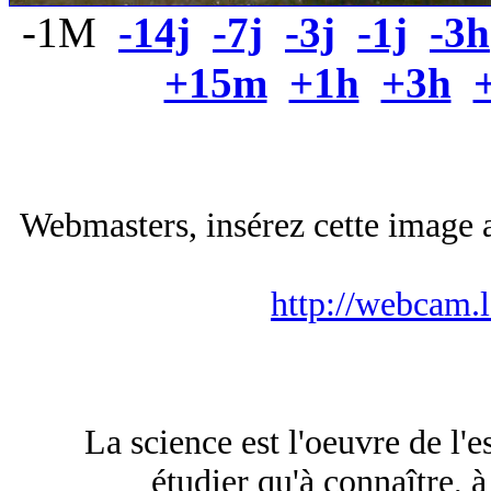
-1M
-14j
-7j
-3j
-1j
-3h
+15m
+1h
+3h
Webmasters, insérez cette image a
http://webcam.
La science est l'oeuvre de l'e
étudier qu'à connaître, à