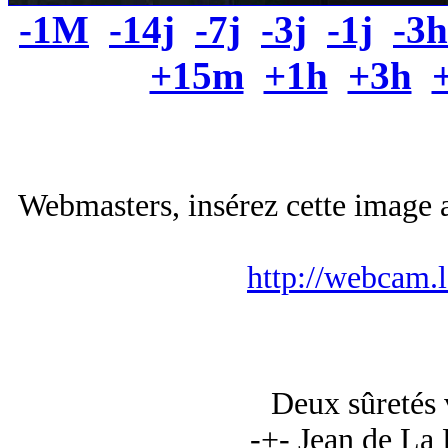
-1M
-14j
-7j
-3j
-1j
-3h
+15m
+1h
+3h
Webmasters, insérez cette image a
http://webcam.
Deux sûretés 
-+- Jean de La