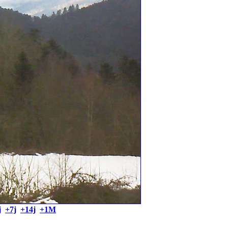
j
+7j
+14j
+1M