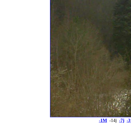
-1M
-14j
-7j
-3