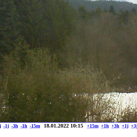
18.01.2022 10:15
j
-1j
-3h
-1h
-15m
+15m
+1h
+3h
+1j
+3