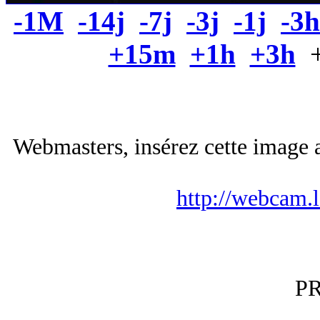
-1M
-14j
-7j
-3j
-1j
-3h
+15m
+1h
+3h
+
Webmasters, insérez cette image a
http://webcam.
P