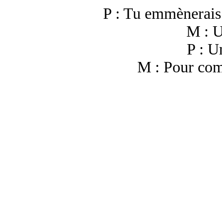
P : Tu emmènerais 
M : U
P : U
M : Pour com