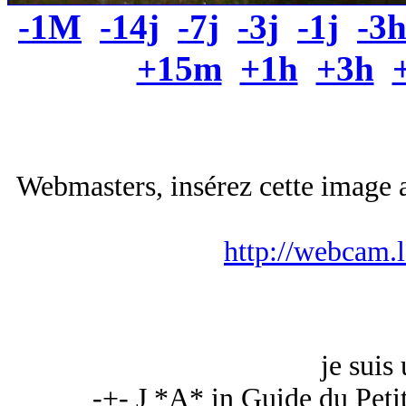
-1M
-14j
-7j
-3j
-1j
-3
+15m
+1h
+3h
Webmasters, insérez cette image a
http://webcam.
je suis
-+- J *A* in Guide du Peti