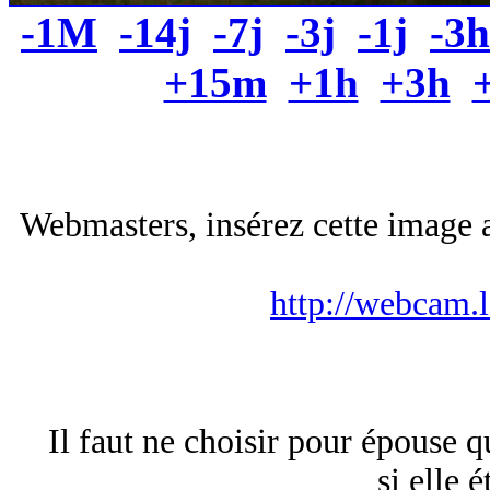
-1M
-14j
-7j
-3j
-1j
-3h
+15m
+1h
+3h
Webmasters, insérez cette image a
http://webcam.
Il faut ne choisir pour épouse 
si elle 