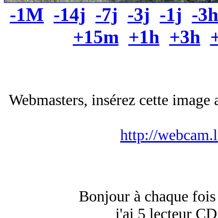
-1M
-14j
-7j
-3j
-1j
-3
+15m
+1h
+3h
Webmasters, insérez cette image a
http://webcam.
Bonjour à chaque foi
j'ai 5 lecteur C