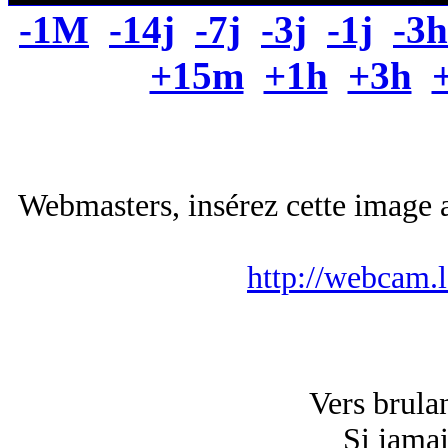
-1M
-14j
-7j
-3j
-1j
-3h
+15m
+1h
+3h
Webmasters, insérez cette image a
http://webcam.
Vers brulan
Si jamai