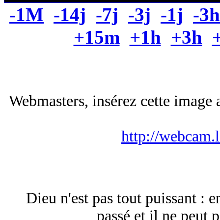
-1M
-14j
-7j
-3j
-1j
-3h
+15m
+1h
+3h
Webmasters, insérez cette image a
http://webcam.
Dieu n'est pas tout puissant : e
passé et il ne peut