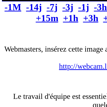
-1M
-14j
-7j
-3j
-1j
-3h
+15m
+1h
+3h
Webmasters, insérez cette image a
http://webcam.
Le travail d'équipe est essentie
quel