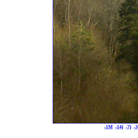
-1M
-14j
-7j
-3