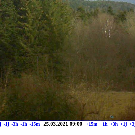
25.03.2021 09:00
j
-1j
-3h
-1h
-15m
+15m
+1h
+3h
+1j
+3