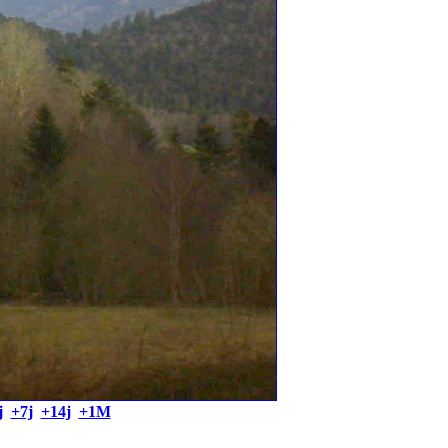
j
+7j
+14j
+1M