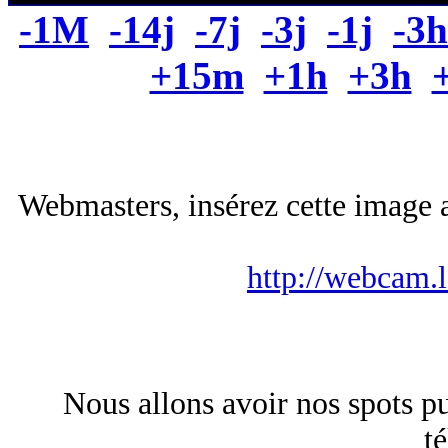
-1M
-14j
-7j
-3j
-1j
-3h
+15m
+1h
+3h
Webmasters, insérez cette image a
http://webcam.
Nous allons avoir nos spots publ
té