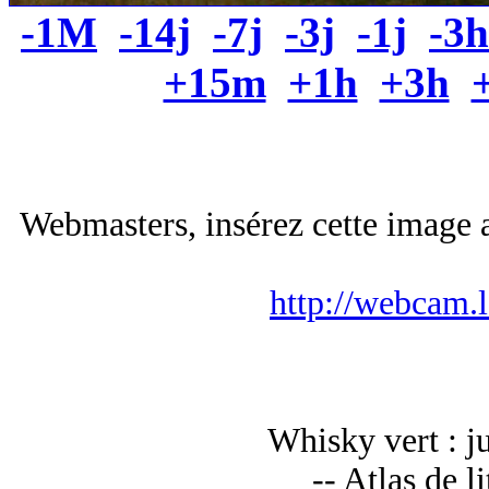
-1M
-14j
-7j
-3j
-1j
-3h
+15m
+1h
+3h
Webmasters, insérez cette image a
http://webcam.
Whisky vert : j
-- Atlas de l