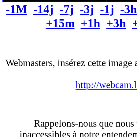
-1M
-14j
-7j
-3j
-1j
-3h
+15m
+1h
+3h
Webmasters, insérez cette image a
http://webcam.
Rappelons-nous que nous tra
inaccessibles à notre entendem